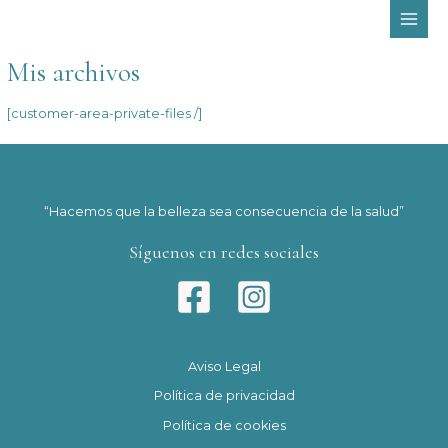
Ir
MAI
al
MEN
contenido
Mis archivos
[customer-area-private-files /]
“Hacemos que la belleza sea consecuencia de la salud”
Síguenos en redes sociales
Aviso Legal
Política de privacidad
Política de cookies