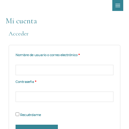
Ir
MAI
al
MEN
contenido
Mi cuenta
Acceder
Obligatorio
Obligatorio
Obligatorio
Obligatorio
Nombre de usuario o correo electrónico
*
Contraseña
*
Recuérdame