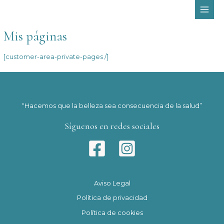
Ir
MAI
al
MEN
contenido
Mis páginas
[customer-area-private-pages /]
“Hacemos que la belleza sea consecuencia de la salud”
Síguenos en redes sociales
Aviso Legal
Política de privacidad
Política de cookies