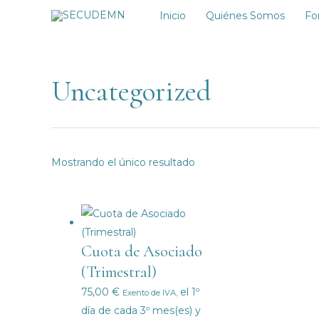
Ir
Inicio
Quiénes Somos
Fo
al
contenido
Uncategorized
Mostrando el único resultado
Cuota de Asociado
(Trimestral)
75,00
€
el 1º
Exento de IVA,
día de cada 3º mes(es) y